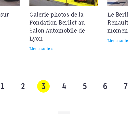
 sur
Galerie photos de la
Le Berl
Fondation Berliet au
Renault
Salon Automobile de
moment
Lyon
Lire la suite
Lire la suite »
1
2
3
4
5
6
7