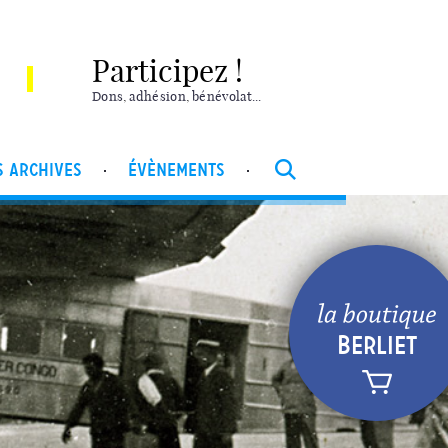
Participez !
Dons
,
adhésion
,
bénévolat...
S ARCHIVES
ÉVÈNEMENTS
BERLIET