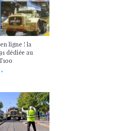
en ligne ! la
191 dédiée au
 T100
 »