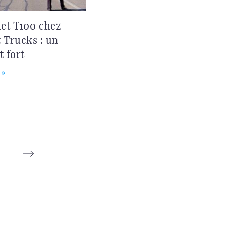
iet T100 chez
 Trucks : un
 fort
 »